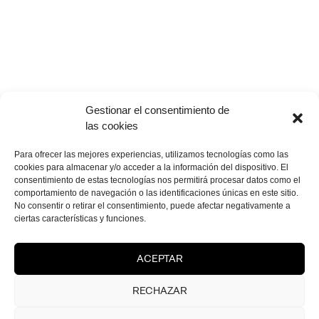
Gestionar el consentimiento de
las cookies
Para ofrecer las mejores experiencias, utilizamos tecnologías como las
cookies para almacenar y/o acceder a la información del dispositivo. El
consentimiento de estas tecnologías nos permitirá procesar datos como el
comportamiento de navegación o las identificaciones únicas en este sitio.
No consentir o retirar el consentimiento, puede afectar negativamente a
[PROYECTOS REALIZADOS]
ciertas características y funciones.
Otros proyectos que quizá te interesen.
ACEPTAR
Lorem ipsum dolor sit amet, consetetur sadipscing elitr, sed diam
nonumy eirmod tempor invidunt ut labore et dolore magna
RECHAZAR
aliquyam erat, sed diam v clita kasd.
CONTACTA