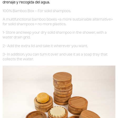
drenaje y recogida del agua.
100% Bamboo Box – For solid shampoos.
A multifunctional bamboo boxes «a more sustainable alternative»
for solid shampoos = no more plastics.
1- Store and keep your dry solid shampoo in the shower, with a
water drain grid.
2- Add the extra lid and take it wherever you want.
3- In addition, you can turn it over and use it as a soap tray that
collects the water.