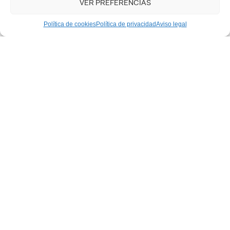
VER PREFERENCIAS
Política de cookies
Política de privacidad
Aviso legal
2021
Parque de
2020
Juegos
Singulares